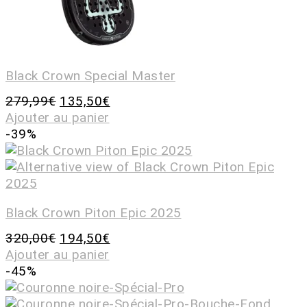
Black Crown Special Master
279,99
€
135,50
€
Ajouter au panier
-39%
Black Crown Piton Epic 2025
320,00
€
194,50
€
Ajouter au panier
-45%