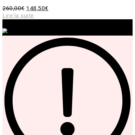
260,00
€
148,50
€
Lire la suite