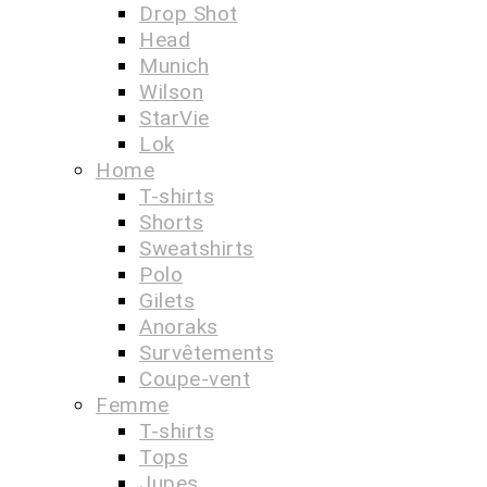
Drop Shot
Head
Munich
Wilson
StarVie
Lok
Home
T-shirts
Shorts
Sweatshirts
Polo
Gilets
Anoraks
Survêtements
Coupe-vent
Femme
T-shirts
Tops
Jupes