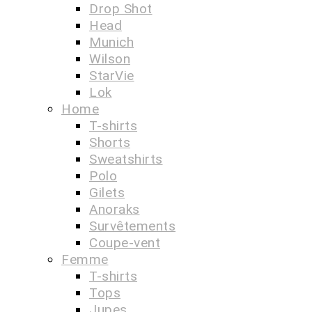
Drop Shot
Head
Munich
Wilson
StarVie
Lok
Home
T-shirts
Shorts
Sweatshirts
Polo
Gilets
Anoraks
Survêtements
Coupe-vent
Femme
T-shirts
Tops
Jupes