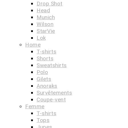
Drop Shot
Head
Munich
Wilson
StarVie
Lok
Home
T-shirts
Shorts
Sweatshirts
Polo
Gilets
Anoraks
Survêtements
Coupe-vent
Femme
T-shirts
Tops
Jupes