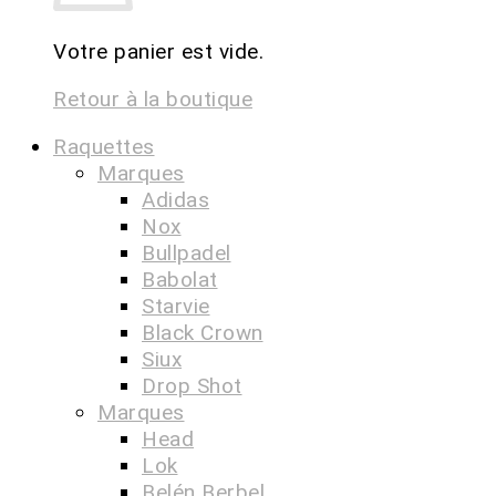
Votre panier est vide.
Retour à la boutique
Raquettes
Marques
Adidas
Nox
Bullpadel
Babolat
Starvie
Black Crown
Siux
Drop Shot
Marques
Head
Lok
Belén Berbel