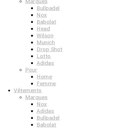
Marques
Bullpadel
Nox
Babolat
Head
Wilson
Munich
Drop Shot
Lotto
Adidas
Pour
Home
Femme
Vêtements
Marques
Nox
Adidas
Bullpadel
Babolat