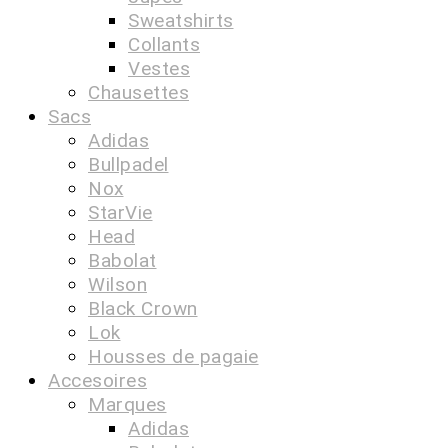
Sweatshirts
Collants
Vestes
Chausettes
Sacs
Adidas
Bullpadel
Nox
StarVie
Head
Babolat
Wilson
Black Crown
Lok
Housses de pagaie
Accesoires
Marques
Adidas