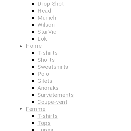
Drop Shot
Head
Munich
Wilson
StarVie
Lok
Home
T-shirts
Shorts
Sweatshirts
Polo
Gilets
Anoraks
Survêtements
Coupe-vent
Femme
T-shirts
Tops
Jupes