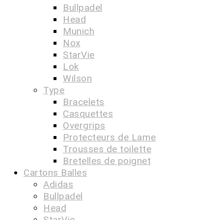
Bullpadel
Head
Munich
Nox
StarVie
Lok
Wilson
Type
Bracelets
Casquettes
Overgrips
Protecteurs de Lame
Trousses de toilette
Bretelles de poignet
Cartons Balles
Adidas
Bullpadel
Head
StarVie