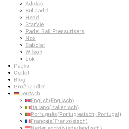
Adidas
Bullpadel
Head
StarVie
Padel Ball Pressurisers
Nox
Babolat
Wilson
Lok
Packs
Outlet
Blog
Großhändler
Deutsch
English
(
Englisch
)
Italiano
(
Italienisch
)
Português
(
Portugiesisch, Portugal
)
Français
(
Französisch
)
Nederlands
(
Niederländisch
)