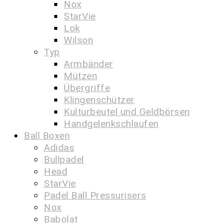
Nox
StarVie
Lok
Wilson
Typ
Armbänder
Mützen
Übergriffe
Klingenschützer
Kulturbeutel und Geldbörsen
Handgelenkschlaufen
Ball Boxen
Adidas
Bullpadel
Head
StarVie
Padel Ball Pressurisers
Nox
Babolat