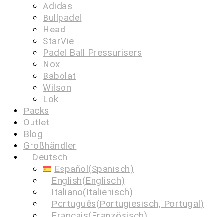
Adidas
Bullpadel
Head
StarVie
Padel Ball Pressurisers
Nox
Babolat
Wilson
Lok
Packs
Outlet
Blog
Großhändler
Deutsch
Español
(
Spanisch
)
English
(
Englisch
)
Italiano
(
Italienisch
)
Português
(
Portugiesisch, Portugal
)
Français
(
Französisch
)