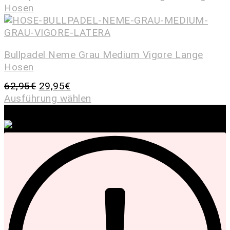
Bullpadel Neme Grau Medium Vigore Lange
Hosen
62,95
€
29,95
€
Ausführung wählen