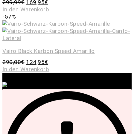
299,99
€
169,95
€
In den Warenkorb
-57%
Vairo Black Karbon Speed Amarillo
290,00
€
124,95
€
In den Warenkorb