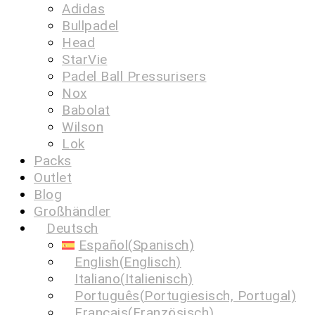
Adidas
Bullpadel
Head
StarVie
Padel Ball Pressurisers
Nox
Babolat
Wilson
Lok
Packs
Outlet
Blog
Großhändler
Deutsch
Español
(
Spanisch
)
English
(
Englisch
)
Italiano
(
Italienisch
)
Português
(
Portugiesisch, Portugal
)
Français
(
Französisch
)