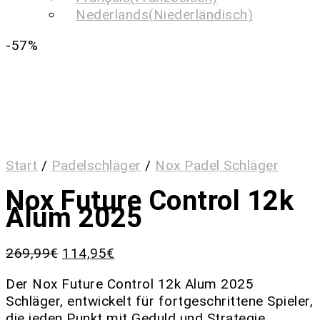
Nederlands
(
Niederländisch
)
-57%
Start
/
Padelschläger
/
Nox Padel Schläger
Nox Future Control 12k
Alum 2025
269,99
€
114,95
€
Der Nox Future Control 12k Alum 2025
Schläger, entwickelt für fortgeschrittene Spieler,
die jeden Punkt mit Geduld und Strategie