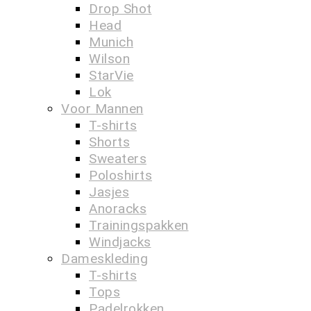
Drop Shot
Head
Munich
Wilson
StarVie
Lok
Voor Mannen
T-shirts
Shorts
Sweaters
Poloshirts
Jasjes
Anoracks
Trainingspakken
Windjacks
Dameskleding
T-shirts
Tops
Padelrokken